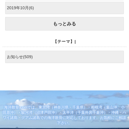
2019年10月(6)
もっとみる
【テーマ】|
お知らせ(509)
海洋散骨.comでは、東京湾（神奈川県・千葉県）・相模湾（葉山沖、小
田原沖）・駿河湾（沼津戸田沖）・太平洋（千葉外房千倉沖）・沖縄・ハ
ワイ諸島・グアム諸島での海洋散骨に対応しております。お気軽にご相談
下さい。