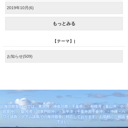
2019年10月(6)
もっとみる
【テーマ】|
お知らせ(509)
海洋散骨.comでは、東京湾（神奈川県・千葉県）・相模湾（葉山沖、小
田原沖）・駿河湾（沼津戸田沖）・太平洋（千葉外房千倉沖）・沖縄・ハ
ワイ諸島・グアム諸島での海洋散骨に対応しております。お気軽にご相談
下さい。